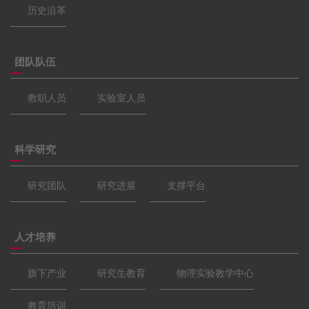
历史沿革
团队队伍
教职人员
实验室人员
科学研究
研究团队
研究进展
支撑平台
人才培养
旗下产业
研究生教育
物理实验教学中心
教育培训