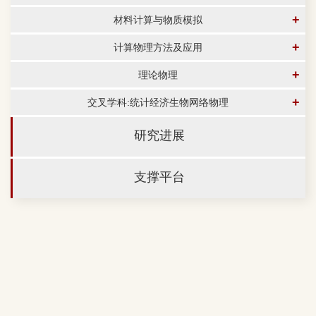
+
材料计算与物质模拟
+
计算物理方法及应用
+
理论物理
+
交叉学科:统计经济生物网络物理
研究进展
支撑平台