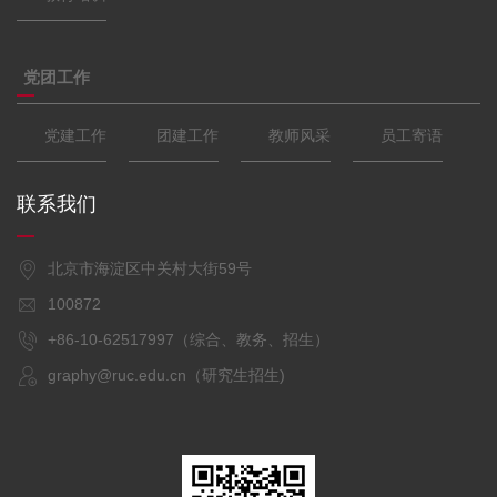
党团工作
党建工作
团建工作
教师风采
员工寄语
联系我们
北京市海淀区中关村大街59号
100872
+86-10-62517997（综合、教务、招生）
graphy@ruc.edu.cn（研究生招生)