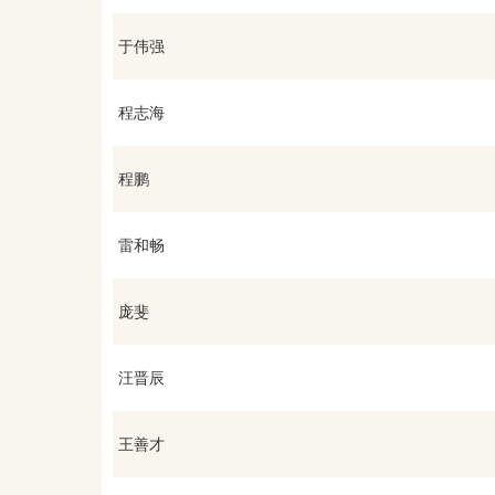
于伟强
程志海
程鹏
雷和畅
庞斐
汪晋辰
王善才