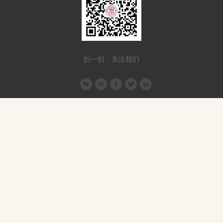
扫一扫，关注我们
Copyright © 伟德国际(bv1946·源于英国)官方网站-Officials
Website 版权所有
京ICP备05066828号
招生录取
|
下载专区
|
联系我们
|
网站地图