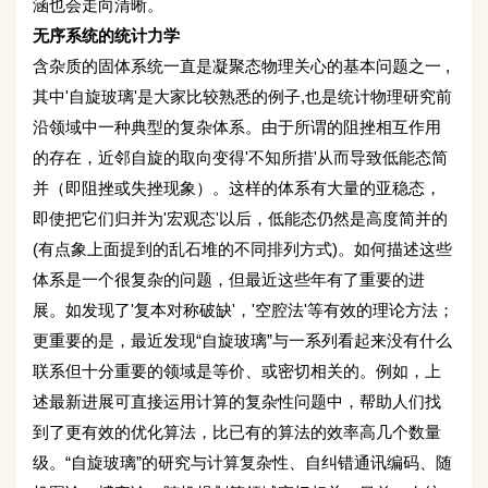
涵也会走向清晰。
无序系统的统计力学
含杂质的固体系统一直是凝聚态物理关心的基本问题之一 ,
其中'自旋玻璃'是大家比较熟悉的例子,也是统计物理研究前
沿领域中一种典型的复杂体系。由于所谓的阻挫相互作用
的存在，近邻自旋的取向变得'不知所措'从而导致低能态简
并（即阻挫或失挫现象）。这样的体系有大量的亚稳态，
即使把它们归并为'宏观态'以后，低能态仍然是高度简并的
(有点象上面提到的乱石堆的不同排列方式)。如何描述这些
体系是一个很复杂的问题，但最近这些年有了重要的进
展。如发现了'复本对称破缺'，'空腔法'等有效的理论方法；
更重要的是，最近发现“自旋玻璃”与一系列看起来没有什么
联系但十分重要的领域是等价、或密切相关的。例如，上
述最新进展可直接运用计算的复杂性问题中，帮助人们找
到了更有效的优化算法，比已有的算法的效率高几个数量
级。“自旋玻璃”的研究与计算复杂性、自纠错通讯编码、随