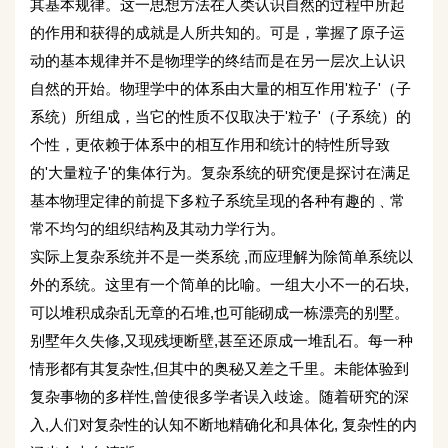
其基本规律。这一思想方法在人类认识自然的过程中所起
的作用和获得的成就是人所共知的。可是，掌握了原子运
动的基本规律并不是物理学的终结而是在另一层次上认识
自然的开始。物理学中的体系由大量的相互作用'粒子'（子
系统）所组成，当它的性质不仅取决于'粒子'（子系统）的
个性，更依赖于体系中的相互作用和统计的特性所导致
的'大量粒子'的集体行为。复杂系统的研究便是探讨在满足
基本物理定律的前提下多粒子系统呈现的各种有趣的﹑常
常不均匀的组织结构及其动力学行为。
实际上复杂系统并不是一类系统 ,而应理解为除简单系统以
外的系统。这里有一个简单的比喻。一组大小不一的石块,
可以堆积成杂乱无章的石堆,也可能砌成一栋漂亮的别墅。
别墅年久失修,又现残埂断壁,甚至还原成一堆乱石。每一种
情形都有其复杂性,但其中的奥秘又差之千里。未能体验到
复杂事物的多样性,曾使很多学者误入歧途。随着研究的深
入,人们对复杂性的认知不断地精确化和具体化, 复杂性的内