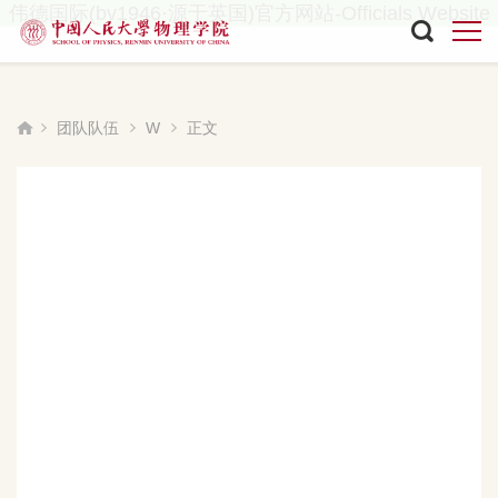
伟德国际(bv1946·源于英国)官方网站-Officials Website
团队队伍
W
正文