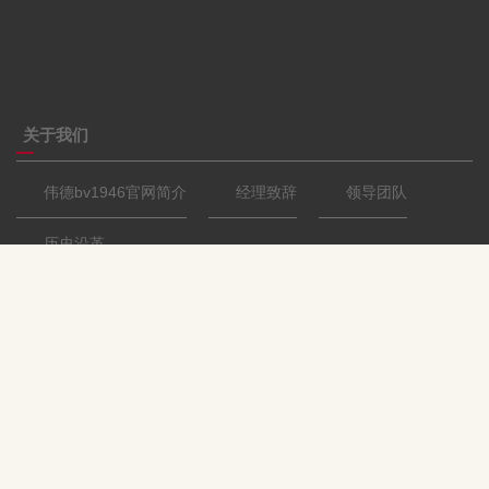
关于我们
​伟德bv1946官网简介
经理致辞
领导团队
历史沿革
团队队伍
教职人员
实验室人员
科学研究