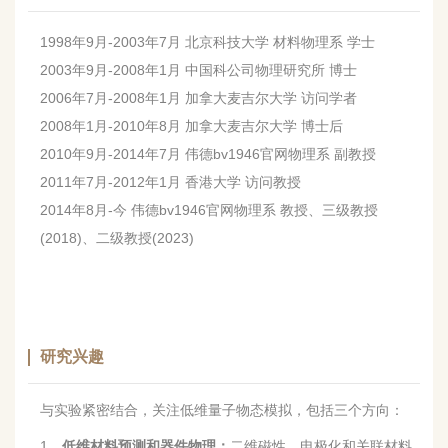
1998年9月-2003年7月 北京科技大学 材料物理系 学士
2003年9月-2008年1月 中国科公司物理研究所 博士
2006年7月-2008年1月 加拿大麦吉尔大学 访问学者
2008年1月-2010年8月 加拿大麦吉尔大学 博士后
2010年9月-2014年7月 伟德bv1946官网物理系 副教授
2011年7月-2012年1月 香港大学 访问教授
2014年8月-今 伟德bv1946官网物理系 教授、三级教授
(2018)、二级教授(2023)
研究兴趣
与实验紧密结合，关注低维量子物态模拟，包括三个方向：
1、
低维材料预测和器件物理：
二维磁性、电极化和关联材料