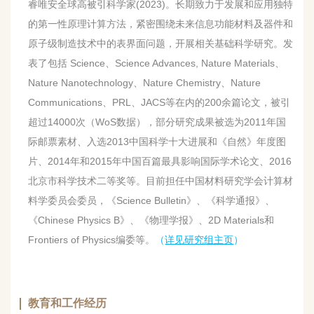
睿唯安全球高被引科学家(
2023
)。长期致力于发展和应用独特
的第一性原理计算方法，紧密围绕未来信息功能材料及器件和
原子级制造技术中的表界面问题，开展相关基础科学研究。发
表了包括 Science、Science Advances, Nature Materials、
Nature Nanotechnology、Nature Chemistry、Nature
Communications、PRL、JACS等在内的200余篇论文，被引
超过14000次（WoS数据），部分研究成果被选为2011年国
际邮票素材、入选2013中国科学十大进展和《自然》年度图
片、2014年和2015年中国百篇最具影响国际学术论文、2016
北京市科学技术二等奖等。目前担任中国材料研究学会计算材
料学委员会委员，《Science Bulletin》、《科学通报》、
《Chinese Physics B》、《物理学报》、2D Materials和
Frontiers of Physics编委等。
（
详见研究组主页
）
教育和工作经历