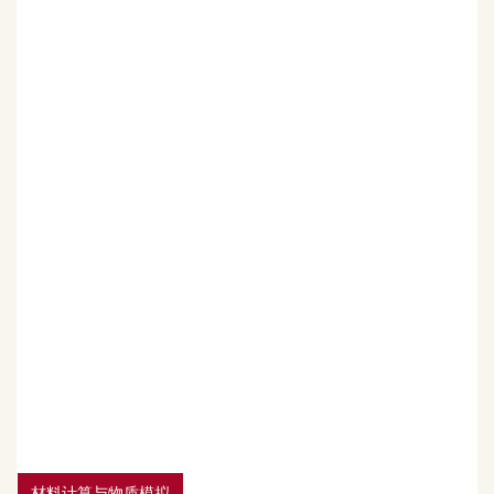
材料计算与物质模拟