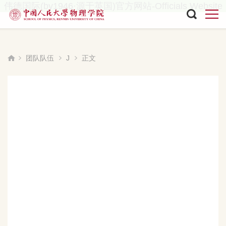
伟德国际(bv1946·源于英国)官方网站-Officials Website
团队队伍
J
正文