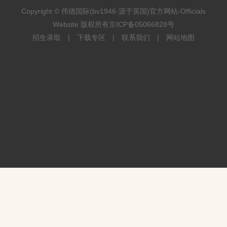
Copyright © 伟德国际(bv1946·源于英国)官方网站-Officials
Website 版权所有
京ICP备05066828号
招生录取
|
下载专区
|
联系我们
|
网站地图