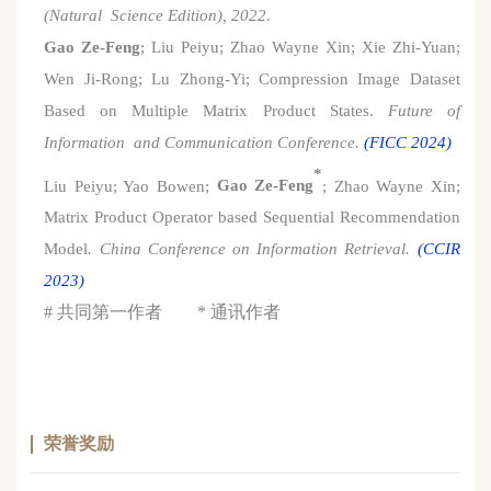
(Natural Science Edition), 2022
.
Gao Ze-Feng
; Liu Peiyu; Zhao Wayne Xin; Xie Zhi-Yuan;
Wen Ji-Rong; Lu Zhong-Yi; Compression Image Dataset
Based on Multiple Matrix Product States.
Future of
Information and Communication Conference.
(FICC 202
4
)
*
Liu Peiyu; Yao Bowen;
Gao Ze-Feng
; Zhao Wayne Xin;
Matrix Product Operator based
Sequential Recommendation
Model
.
China Conference on Information Retrieval
.
(CCIR
2023
)
# 共同第一作者 * 通讯作者
荣誉奖励