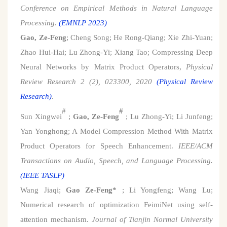
Conference on Empirical Methods in Natural Language
Processing
.
(
EMNLP 2023
)
Gao, Ze-Feng
; Cheng Song; He Rong-Qiang; Xie Zhi-Yuan;
Zhao Hui-Hai; Lu
Z
hong-Yi; Xiang Tao; Compressing Deep
Neural Networks by Matrix Product Operators,
Physical
R
eview Research 2 (2), 023300, 2020
(Physical Review
Research)
.
#
#
Sun Xingwei
;
Gao, Ze-Feng
; Lu Zhong-Yi; Li Junfeng;
Yan Yonghong; A Model Compression Method With Matrix
Product Operators for Speech Enhancement.
IEEE/ACM
Transactions on Audio, Speech, and Language Processing.
(IEEE TASLP)
Wang Jiaqi;
Gao Ze-Feng*
; Li Yongfeng; Wang Lu;
Numerical research of optimization FeimiNet using self-
attention mechanism.
Journal of Tianjin Normal University