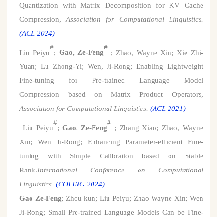
Quantization with Matrix Decomposition for KV Cache
Compression
,
Association for Computational Linguistics
.
(ACL
2024
)
#
#
Liu Peiyu
;
Gao, Ze-Feng
; Zhao, Wayne Xin; Xie Zhi-
Yuan; Lu Zhong-Yi; Wen,
Ji-Rong; Enabling Lightweight
Fine-tuning for Pre-trained Language Model
Compression
based on Matrix Product Operators,
Association for Computational Linguistics
.
(ACL
2021
)
#
#
Liu Peiyu
;
Gao, Ze-Feng
;
Zhang Xiao;
Zhao, Wayne
Xin
; Wen Ji-Rong; Enhancing Parameter-efficient Fine-
tuning with Simple Calibration based on Stable
Rank.
International Conference on Computational
Linguistics
.
(COLING
2024
)
Gao Ze-Feng
; Zhou kun; Liu Peiyu; Zhao Wayne Xin; Wen
Ji-Rong; Small Pre-trained Language Models Can be Fine-