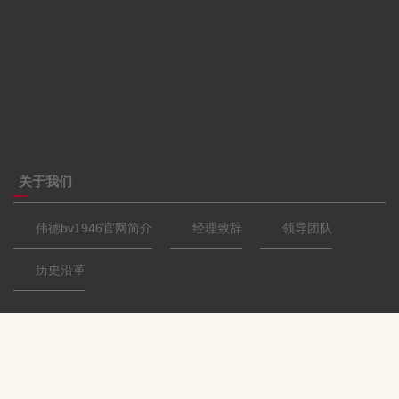
关于我们
​伟德bv1946官网简介
经理致辞
领导团队
历史沿革
团队队伍
教职人员
实验室人员